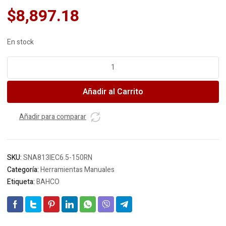
$
8,897.18
En stock
BAHCO
Destornillador
plano
Añadir al Carrito
1000V
813IEC
6.5-
Añadir para comparar
150
cantidad
SKU:
SNA813IEC6.5-150RN
Categoría:
Herramientas Manuales
Etiqueta:
BAHCO