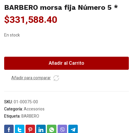
BARBERO morsa fija Número 5 *
$
331,588.40
En stock
BARBERO
morsa
fija
Añadir al Carrito
Número
5
Añadir para comparar
*
cantidad
SKU:
01-00075-00
Categoría:
Accesorios
Etiqueta:
BARBERO