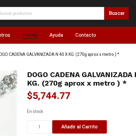
tros
Tienda
Ayuda
Contacto
OGO CADENA GALVANIZADA N 40 X KG. (270g aprox x metro ) *
DOGO CADENA GALVANIZADA 
KG. (270g aprox x metro ) *
$
5,744.77
En stock
DOGO
Añadir al Carrito
CADENA