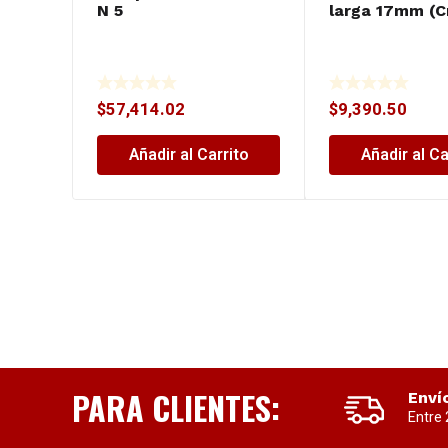
N 5
larga 17mm (C
$
57,414.02
$
9,390.50
Añadir al Carrito
Añadir al Ca
PARA CLIENTES:
Enví
Entre 