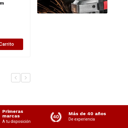
mm
N 6
$
76,253.50
Carrito
Añadir al Carrito
Primeras
Más de 40 años
marcas
De experiencia
A tu disposición