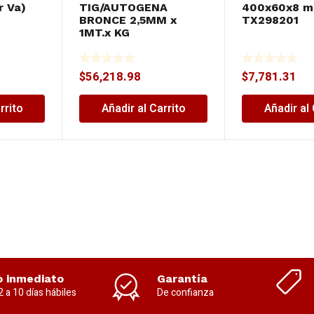
r Va)
TIG/AUTOGENA
400x60x8 
BRONCE 2,5MM x
TX298201
1MT.x KG
$
56,218.98
$
7,781.31
rrito
Añadir al Carrito
Añadir al 
o inmediato
Garantía
2 a 10 días hábiles
De confianza