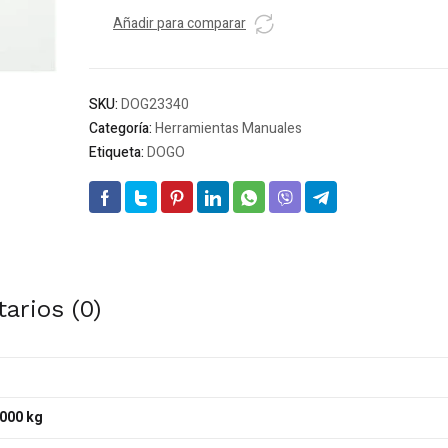
GALVANIZADA
N
Añadir para comparar
40
X
KG.
SKU:
DOG23340
(270g
Categoría:
Herramientas Manuales
aprox
Etiqueta:
DOGO
x
metro
)
*
cantidad
arios (0)
000 kg