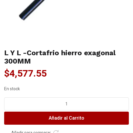
L Y L -Cortafrio hierro exagonal
300MM
$
4,577.55
En stock
L
Y
L
Añadir al Carrito
-
Cortafrio
hierro
Añadir para comparar