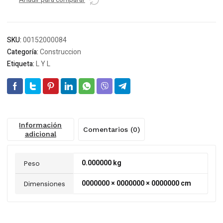
exagonal
300MM
cantidad
SKU:
00152000084
Categoría:
Construccion
Etiqueta:
L Y L
Información
Comentarios (0)
adicional
0.000000 kg
Peso
0000000 × 0000000 × 0000000 cm
Dimensiones