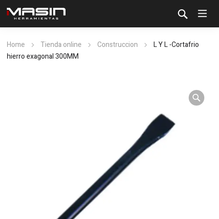
Home
Tienda online
Construccion
L Y L -Cortafrio
hierro exagonal 300MM