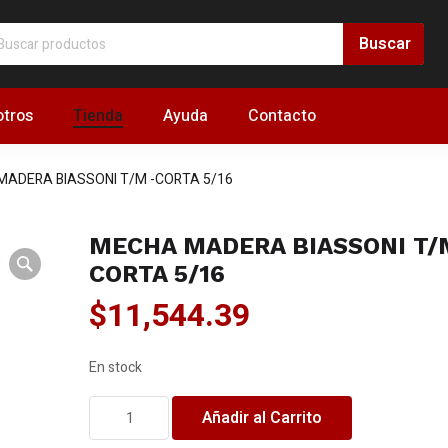
tros
Tienda
Ayuda
Contacto
ADERA BIASSONI T/M -CORTA 5/16
MECHA MADERA BIASSONI T/
CORTA 5/16
$
11,544.39
En stock
MECHA
Añadir al Carrito
MADERA