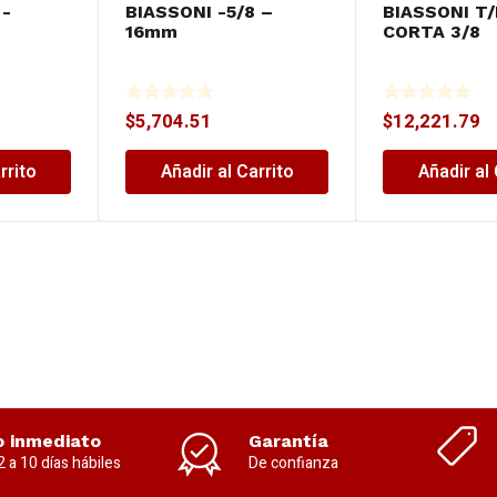
 -
BIASSONI -5/8 –
BIASSONI T/
16mm
CORTA 3/8
$
5,704.51
$
12,221.79
rrito
Añadir al Carrito
Añadir al 
o inmediato
Garantía
2 a 10 días hábiles
De confianza