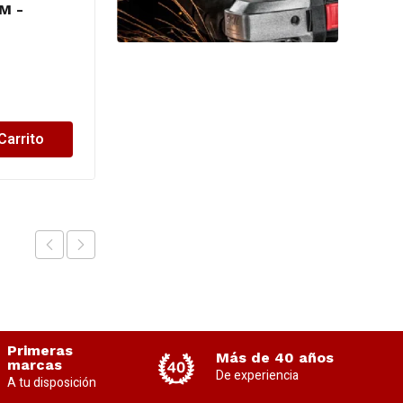
M -
BIASSONI -1/2 – 13mm
$
5,295.48
Carrito
Añadir al Carrito
Primeras
Más de 40 años
marcas
De experiencia
A tu disposición