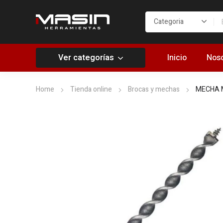
Ver categorías
Inicio
Noso
Home
Tienda online
Brocas y mechas
MECHA M