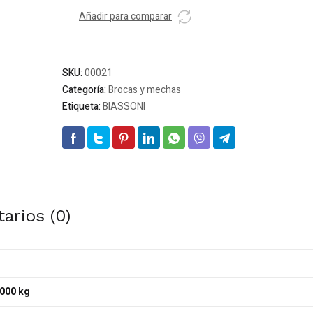
BIASSONI
T/M
Añadir para comparar
-
CORTA
5/16
SKU:
00021
cantidad
Categoría:
Brocas y mechas
Etiqueta:
BIASSONI
arios (0)
000 kg