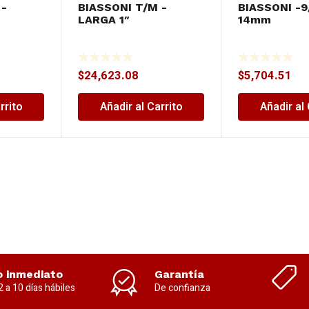
 -
BIASSONI T/M -
BIASSONI -9
LARGA 1″
14mm
$
24,623.08
$
5,704.51
rrito
Añadir al Carrito
Añadir al 
o inmediato
Garantía
2 a 10 días hábiles
De confianza