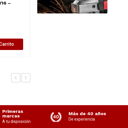
/16 –
BIASSONI T/M -
LARGA 1/4
$
12,957.34
Carrito
Añadir al Carrito
Primeras
Más de 40 años
marcas
De experiencia
A tu disposición