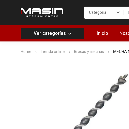
Ver categorías
Inicio
Noso
Home
Tienda online
Brocas y mechas
MECHA M