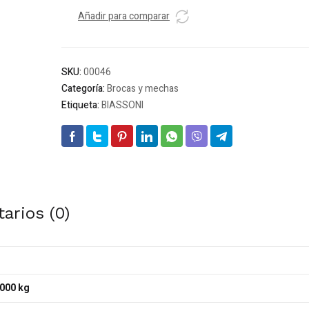
BIASSONI
T/M
Añadir para comparar
-
LARGA
7/8
SKU:
00046
cantidad
Categoría:
Brocas y mechas
Etiqueta:
BIASSONI
arios (0)
000 kg