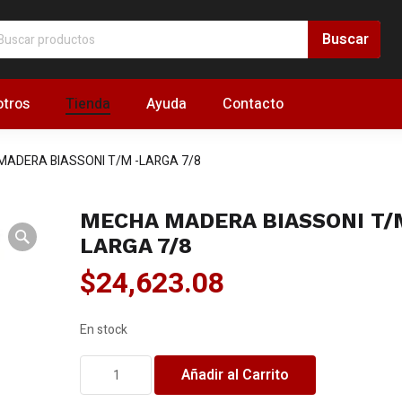
tros
Tienda
Ayuda
Contacto
ADERA BIASSONI T/M -LARGA 7/8
MECHA MADERA BIASSONI T/
LARGA 7/8
$
24,623.08
En stock
MECHA
Añadir al Carrito
MADERA