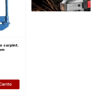
o carpint.
SOL prensa F 800mm
mm
N 6
$
76,253.50
Carrito
Añadir al Carrito