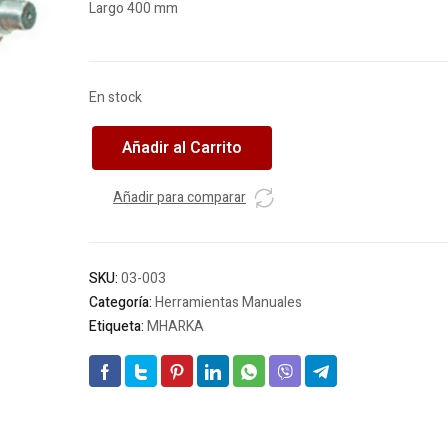
Largo 400 mm
En stock
MHARKA
Añadir al Carrito
N3
eje
Añadir para comparar
multiuso
p.central
400mm
rosca
SKU:
03-003
3/4
Categoría:
Herramientas Manuales
cantidad
Etiqueta:
MHARKA