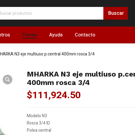
tros
Tienda
Ayuda
Contacto
HARKA N3 eje multiuso p.central 400mm rosca 3/4
MHARKA N3 eje multiuso p.cen
400mm rosca 3/4
$
111,924.50
Modelo N3
Rosca 3/4 ID
Polea central