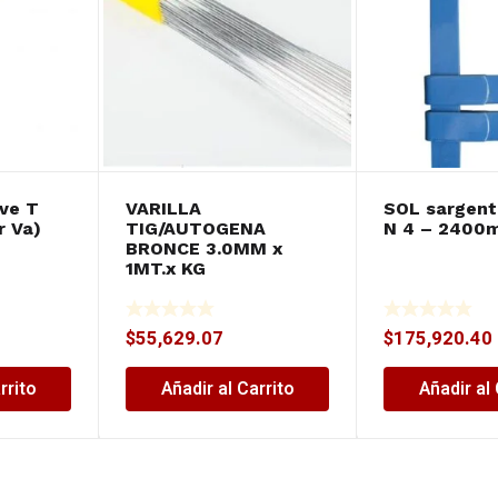
ve T
VARILLA
SOL sargent
r Va)
TIG/AUTOGENA
N 4 – 2400
BRONCE 3.0MM x
1MT.x KG
$
55,629.07
$
175,920.40
rrito
Añadir al Carrito
Añadir al 