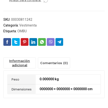
100%
Añadir para comparar
00030811242
*
cantidad
SKU:
00030811242
Categoría:
Vestimenta
Etiqueta:
OMBU
Información
Comentarios (0)
adicional
0.000000 kg
Peso
0000000 × 0000000 × 0000000 cm
Dimensiones