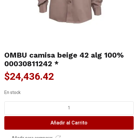
OMBU camisa beige 42 alg 100%
00030811242 *
$
24,436.42
En stock
OMBU
camisa
beige
Añadir al Carrito
42
alg