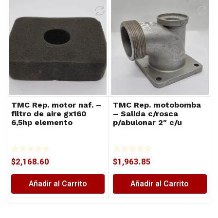
TMC Rep. motor naf. –
TMC Rep. motobomba
filtro de aire gx160
– Salida c/rosca
6,5hp elemento
p/abulonar 2″ c/u
$
2,168.60
$
1,963.85
Añadir al Carrito
Añadir al Carrito