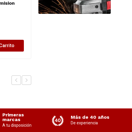
mision
– juego aros gx160
6,5hp 68 mm std
$
7,928.45
Carrito
Añadir al Carrito
Primeras
Más de 40 años
marcas
De experiencia
A tu disposición