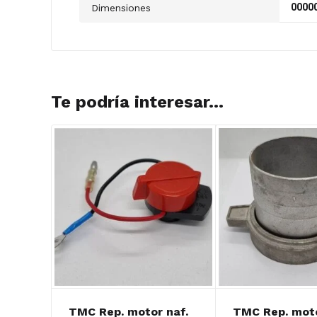
00000
Dimensiones
Te podría interesar...
TMC Rep. motor naf.
TMC Rep. mo