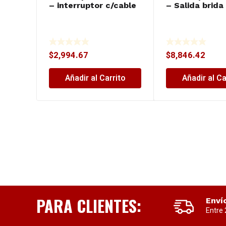
– interruptor c/cable
– Salida brida
$
2,994.67
$
8,846.42
Añadir al Carrito
Añadir al Ca
PARA CLIENTES:
Enví
Entre 