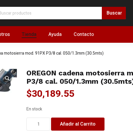
tros
Tienda
Ayuda
Contacto
 motosierra mod. 91PX P3/8 cal. 050/1.3mm (30.5mts)
OREGON cadena motosierra m
P3/8 cal. 050/1.3mm (30.5mts
$
30,189.55
En stock
OREGON
Añadir al Carrito
cadena