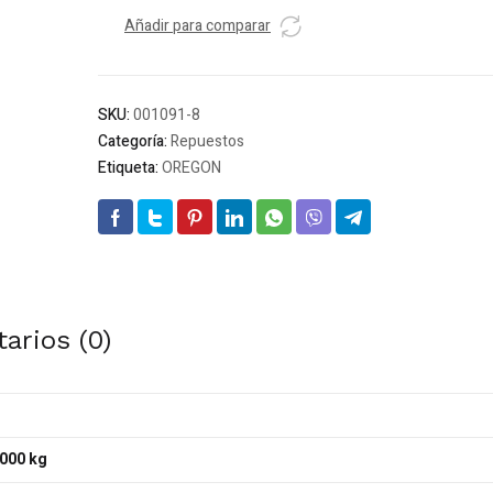
motosierra
mod.
Añadir para comparar
91PX
P3/8
cal.
SKU:
001091-8
050/1.3mm
Categoría:
Repuestos
(30.5mts)
Etiqueta:
OREGON
cantidad
arios (0)
000 kg