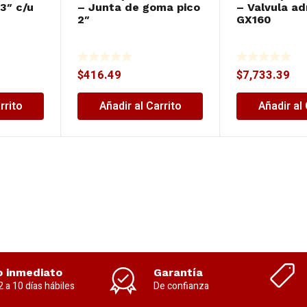
 3″ c/u
– Junta de goma pico
– Valvula ad
2″
GX160
$
416.49
$
7,733.39
rrito
Añadir al Carrito
Añadir al 
o inmediato
Garantía
2 a 10 días hábiles
De confianza