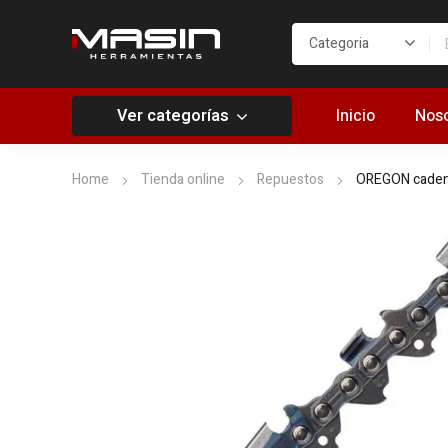
Ver categorías
Inicio
Noso
Home
Tienda online
Repuestos
OREGON cadena