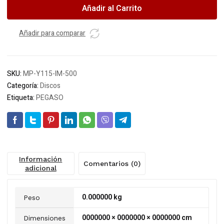
115
Añadir al Carrito
x
1.6
corte
Añadir para comparar
inox
metal
(MP500)
SKU:
MP-Y115-IM-500
(OFERTA)
Categoría:
Discos
*
Etiqueta:
PEGASO
cantidad
Información
Comentarios (0)
adicional
0.000000 kg
Peso
0000000 × 0000000 × 0000000 cm
Dimensiones