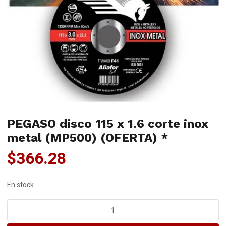
PEGASO disco 115 x 1.6 corte inox
metal (MP500) (OFERTA) *
$
366.28
En stock
PEGASO
disco