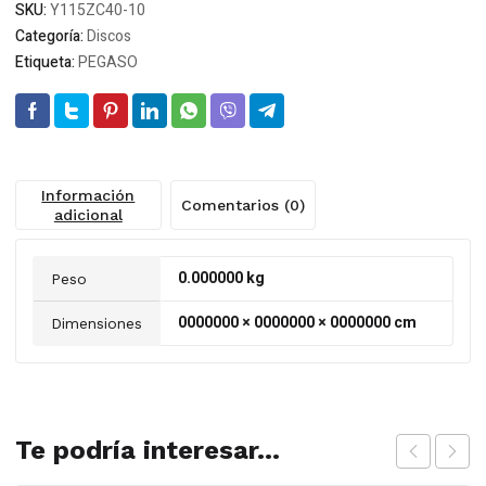
SKU:
Y115ZC40-10
metales
Categoría:
Discos
gral
Etiqueta:
PEGASO
-
G
40
(mp200)
cantidad
Información
Comentarios (0)
adicional
0.000000 kg
Peso
0000000 × 0000000 × 0000000 cm
Dimensiones
Te podría interesar...