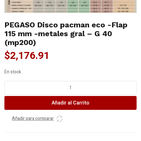
PEGASO Disco pacman eco -Flap
115 mm -metales gral – G 40
(mp200)
$
2,176.91
En stock
PEGASO
Disco
pacman
Añadir al Carrito
eco
-
Flap
Añadir para comparar
115
mm
-