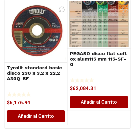
PEGASO disco flat soft
ox alum115 mm 115-SF-
G
Tyrolit standard basic
disco 230 x 3,2 x 22,2
A30Q-BF
$
62,084.31
Añadir al Carrito
$
6,176.94
Añadir al Carrito