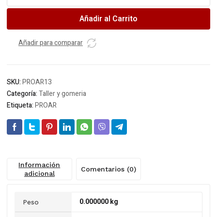
cable
acero
Añadir al Carrito
galv.
M
(6X19+1)
Añadir para comparar
6.3
MM
1/4"
SKU:
PROAR13
cantidad
Categoría:
Taller y gomeria
Etiqueta:
PROAR
Información
Comentarios (0)
adicional
0.000000 kg
Peso