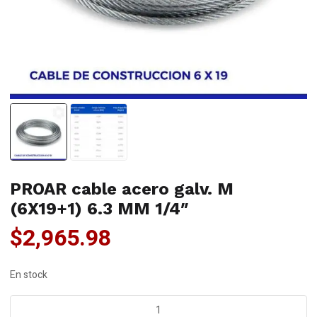
PROAR cable acero galv. M
(6X19+1) 6.3 MM 1/4″
$
2,965.98
En stock
PROAR