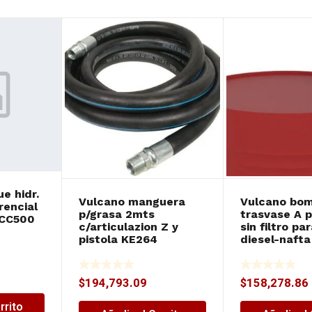
e hidr.
Vulcano manguera
Vulcano bo
rencial
p/grasa 2mts
trasvase A 
BCC500
c/articulazion Z y
sin filtro pa
pistola KE264
diesel-nafta
$
194,793.09
$
158,278.86
rrito