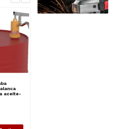
mba
WEMBLEY soporte
palanca
para afilar mechas
ra aceite-
$
58,121.56