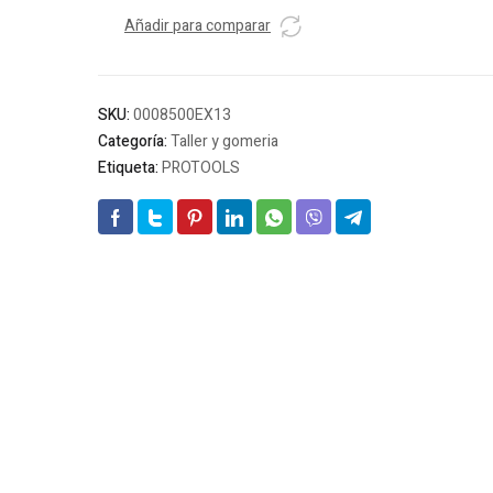
cilindro
EX13/55
Añadir para comparar
20-
50mm
freno
SKU:
0008500EX13
cantidad
Categoría:
Taller y gomeria
Etiqueta:
PROTOOLS