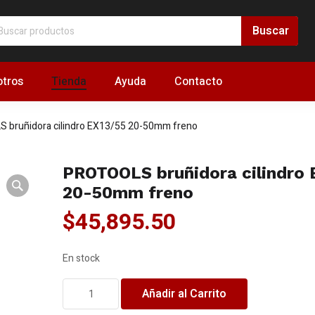
tros
Tienda
Ayuda
Contacto
 bruñidora cilindro EX13/55 20-50mm freno
PROTOOLS bruñidora cilindro 
20-50mm freno
$
45,895.50
En stock
PROTOOLS
Añadir al Carrito
bruñidora