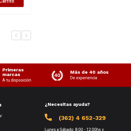
Carrito
Añadir al Carrito
Primeras
Más de 40 años
marcas
De experiencia
A tu disposición
a
¿Necesitas ayuda?
r
(362) 4 652-329
Lunes a Sábado: 8:00 - 12:00hs y