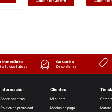
Añadir al Carrito
Añadir al 
o inmediato
Garantía
2 a 10 días hábiles
De confianza
Información
Clientes
Tiend
Sobre nosotros
Mi cuenta
Compra
Política de privacidad
Medios de pago
Marcas