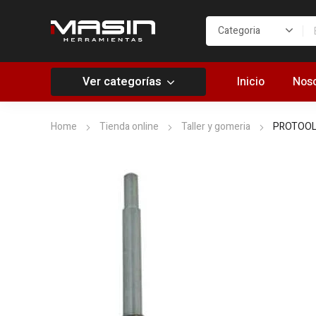
Ver categorías
Inicio
Noso
Home
Tienda online
Taller y gomeria
PROTOOLS