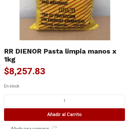
RR DIENOR Pasta limpia manos x
1kg
$
8,257.83
En stock
RR
DIENOR
Pasta
Añadir al Carrito
limpia
manos
x
Añadir para comparar