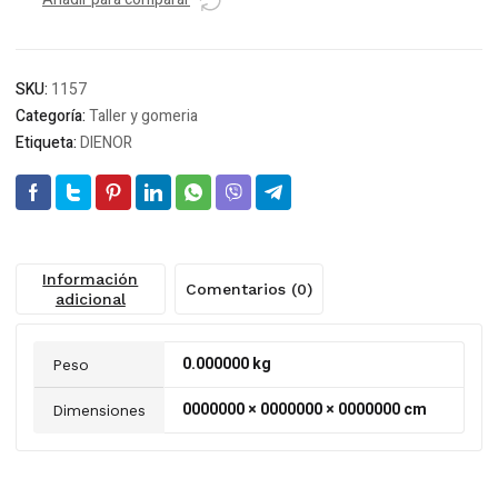
1kg
cantidad
SKU:
1157
Categoría:
Taller y gomeria
Etiqueta:
DIENOR
Información
Comentarios (0)
adicional
0.000000 kg
Peso
0000000 × 0000000 × 0000000 cm
Dimensiones