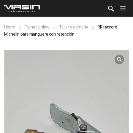
Home
Tienda online
Taller y gomeria
RR raccord
Michelin para manguera con retención