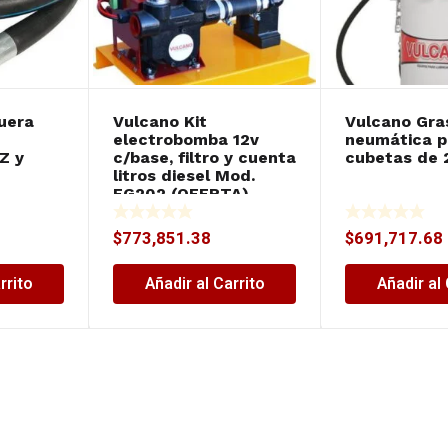
uera
Vulcano Kit
Vulcano Gra
electrobomba 12v
neumática p
 Z y
c/base, filtro y cuenta
cubetas de 
litros diesel Mod.
EG202 (OFERTA)
$
773,851.38
$
691,717.68
rrito
Añadir al Carrito
Añadir al 