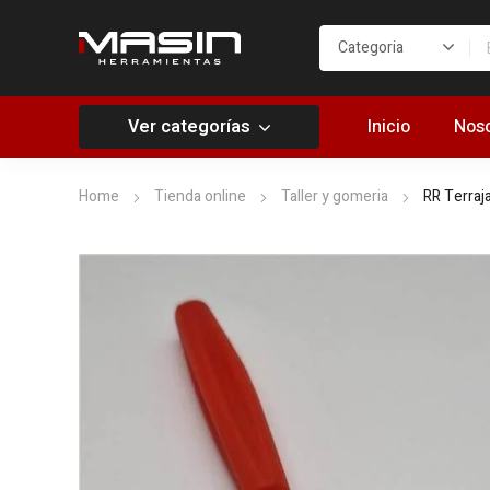
Ver categorías
Inicio
Noso
Home
Tienda online
Taller y gomeria
RR Terraj