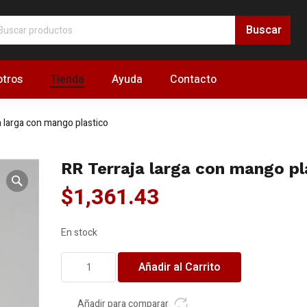
tros
Tienda
Ayuda
Contacto
a larga con mango plastico
RR Terraja larga con mango pl
$
1,361.43
En stock
RR
Añadir al Carrito
Terraja
larga
con
Añadir para comparar