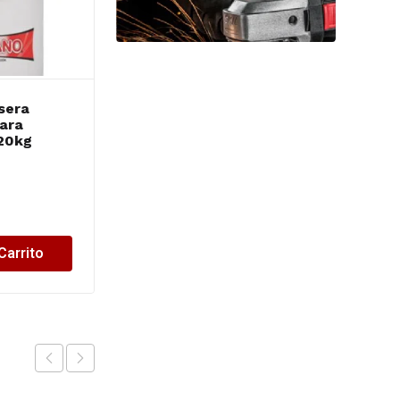
sera
TOOLMEN cartuchera
ara
p/herramientas -T99
20kg
PORTA TALADRO
$
18,702.92
Carrito
Añadir al Carrito