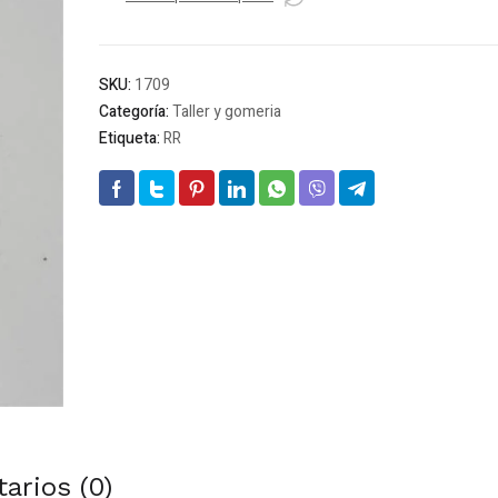
mango
plastico
cantidad
SKU:
1709
Categoría:
Taller y gomeria
Etiqueta:
RR
arios (0)