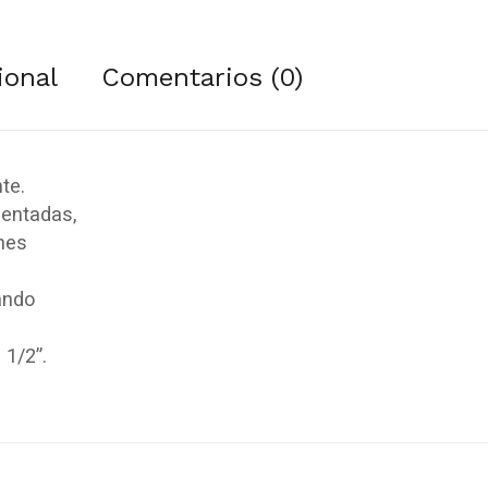
ional
Comentarios (0)
te.
mentadas,
ones
ando
 1/2”.