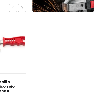
pillo
VARILLA
co rojo
TIG/AUTOGENA
ceado
BRONCE 4.0MM x
1MT.x KG
$
55,235.80