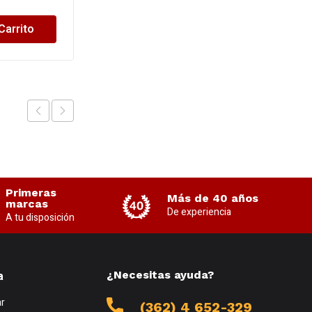
Carrito
Añadir al Carrito
Primeras
Más de 40 años
marcas
De experiencia
A tu disposición
a
¿Necesitas ayuda?
r
(362) 4 652-329