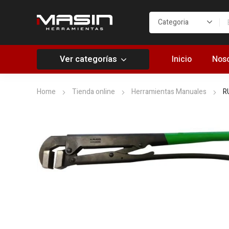
Ver categorías
Inicio
Noso
Home
Tienda online
Herramientas Manuales
R