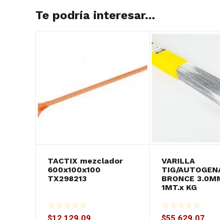
Te podría interesar...
TACTIX mezclador
VARILLA
600x100x100
TIG/AUTOGEN
TX298213
BRONCE 3.0M
1MT.x KG
$
12,129.09
$
55,629.07