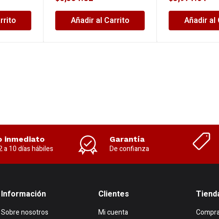
rrito
Añadir al Carrito
Añadir al 
o inmediato
Garantía
2 a 10 días hábiles
De confianza
Información
Clientes
Tiend
Sobre nosotros
Mi cuenta
Compra