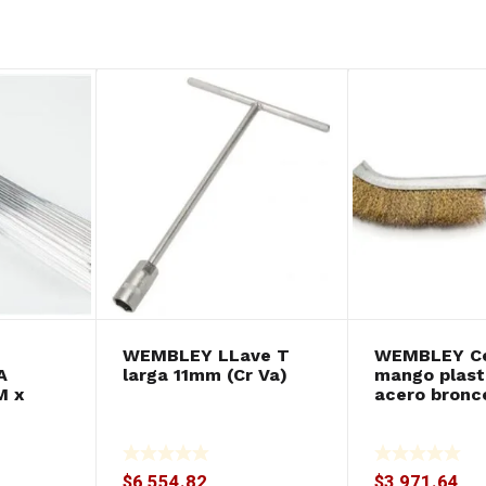
WEMBLEY LLave T
WEMBLEY Ce
A
larga 11mm (Cr Va)
mango plasti
M x
acero bron
$
6,554.82
$
3,971.64