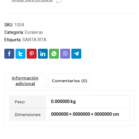
4
-
1,1
SKU:
1004
MTS
Categoría:
Escaleras
*
Etiqueta:
SANTA RITA
cantidad
Información
Comentarios (0)
adicional
0.000000 kg
Peso
0000000 × 0000000 × 0000000 cm
Dimensiones