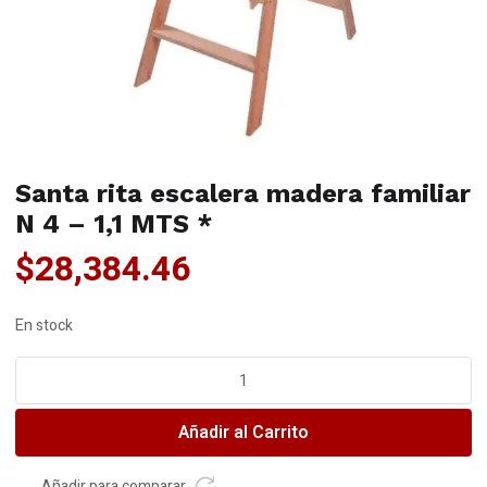
Santa rita escalera madera familiar
N 4 – 1,1 MTS *
$
28,384.46
En stock
Santa
rita
escalera
Añadir al Carrito
madera
familiar
N
Añadir para comparar