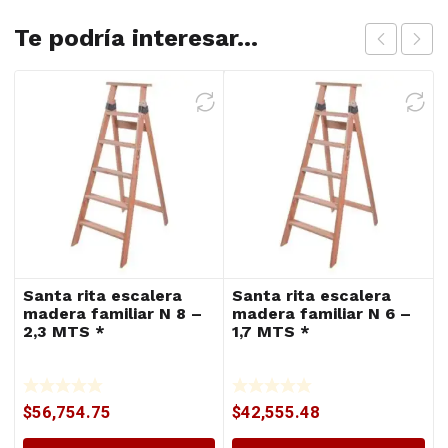
Te podría interesar...
Santa rita escalera
Santa rita escalera
madera familiar N 8 –
madera familiar N 6 –
2,3 MTS *
1,7 MTS *
$
56,754.75
$
42,555.48