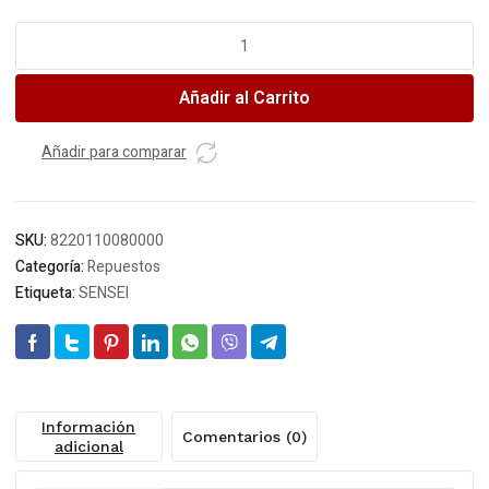
SENSEI
Rep.
deflector
Añadir al Carrito
lateral
p/520
BAG
Añadir para comparar
PLUS
cantidad
SKU:
8220110080000
Categoría:
Repuestos
Etiqueta:
SENSEI
Información
Comentarios (0)
adicional