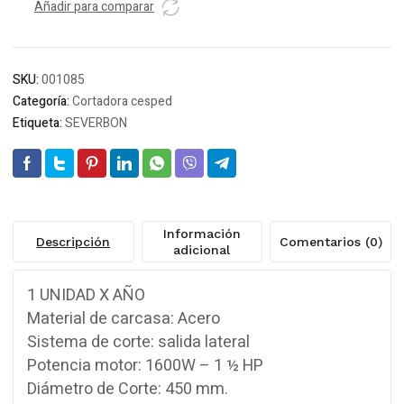
1/2
Añadir para comparar
hp
45cm
3
SKU:
001085
pos.
Categoría:
Cortadora cesped
s/bolsa
Etiqueta:
SEVERBON
c/acero
GS450-
4
*
cantidad
Información
Descripción
Comentarios (0)
adicional
1 UNIDAD X AÑO
Material de carcasa: Acero
Sistema de corte: salida lateral
Potencia motor: 1600W – 1 ½ HP
Diámetro de Corte: 450 mm.