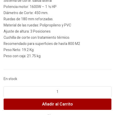
Sistema de corte: salida lateral
Potencia motor: 1600W – 1 ½ HP
Diámetro de Corte: 450 mm.
Ruedas de 180 mm reforzadas.
Material de las ruedas: Polipropileno y PVC
Ajuste de altura: 3 Posiciones
Cuchilla de corte con tratamiento térmico.
Recomendado para superficies de hasta 800 M2
Peso Neto: 19.2 Kg.
Peso con caja: 21.75 kg.
En stock
SEVERBON
cortadora
cesped
Añadir al Carrito
electr
1-