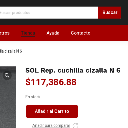
tros
Tienda
Ayuda
Contacto
la cizalla N 6
SOL Rep. cuchilla cizalla N 6
$
117,386.88
En stock
SOL
Añadir al Carrito
Rep.
cuchilla
Añadir para comparar
cizalla