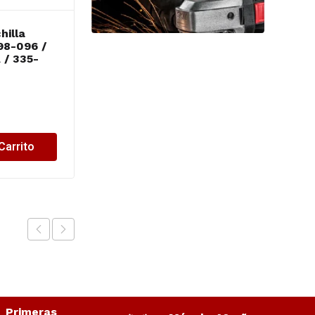
illa
TMC Rep. motobomba
98-096 /
– Salida brida 3″ c/u
/ 335-
$
8,846.42
Carrito
Añadir al Carrito
Primeras