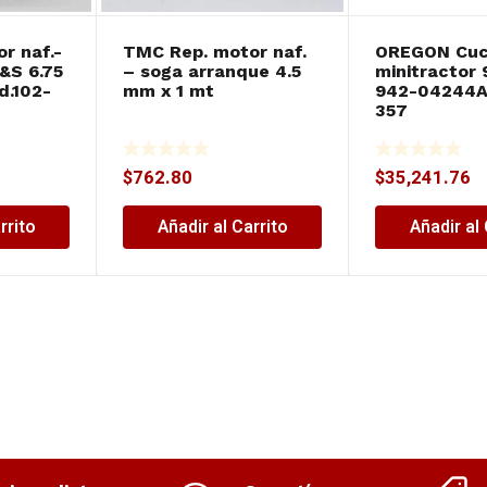
r naf.-
TMC Rep. motor naf.
OREGON Cuch
B&S 6.75
– soga arranque 4.5
minitractor 
d.102-
mm x 1 mt
942-04244A 
357
$
762.80
$
35,241.76
rrito
Añadir al Carrito
Añadir al 