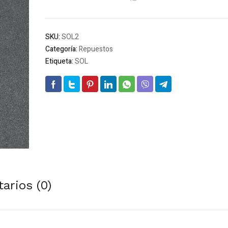
N
6
cantidad
SKU:
SOL2
Categoría:
Repuestos
Etiqueta:
SOL
arios (0)