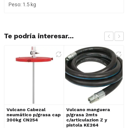
Peso: 1.5 kg
Te podría interesar...
Vulcano Cabezal
Vulcano manguera
neumático p/grasa cap
p/grasa 2mts
200kg CN254
c/articulazion Z y
pistola KE264