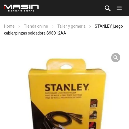
Home
Tienda online
Taller y gomeria
STANLEY juego
cable/pinzas soldadora S98012AA