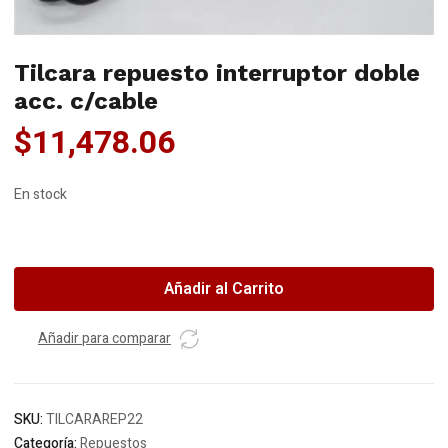
Tilcara repuesto interruptor doble
acc. c/cable
$
11,478.06
En stock
Tilcara
repuesto
interruptor
Añadir al Carrito
doble
acc.
Añadir para comparar
c/cable
cantidad
SKU:
TILCARAREP22
Categoría:
Repuestos