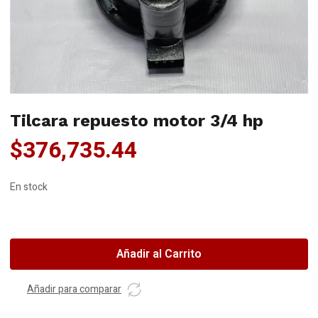
Tilcara repuesto motor 3/4 hp
$
376,735.44
En stock
Tilcara
repuesto
motor
Añadir al Carrito
3/4
hp
Añadir para comparar
cantidad