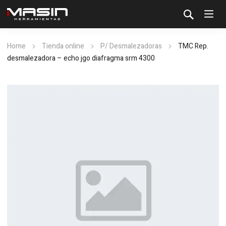
Home
Tienda online
P/ Desmalezadoras
TMC Rep.
desmalezadora – echo jgo diafragma srm 4300