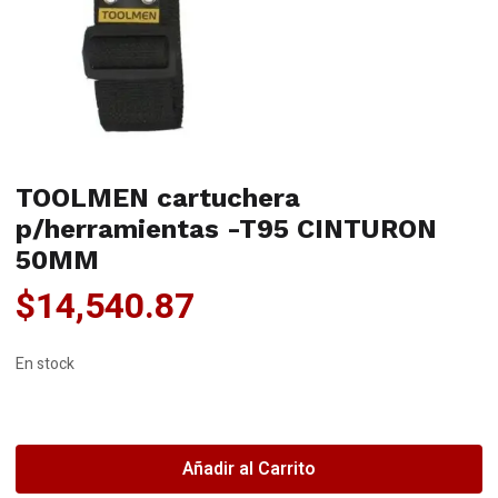
TOOLMEN cartuchera
p/herramientas -T95 CINTURON
50MM
$
14,540.87
En stock
TOOLMEN
cartuchera
p/herramientas
Añadir al Carrito
-