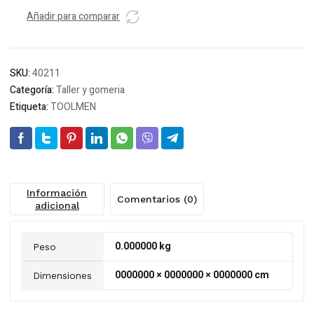
T95
Añadir para comparar
CINTURON
50MM
cantidad
SKU:
40211
Categoría:
Taller y gomeria
Etiqueta:
TOOLMEN
Información
Comentarios (0)
adicional
0.000000 kg
Peso
0000000 × 0000000 × 0000000 cm
Dimensiones