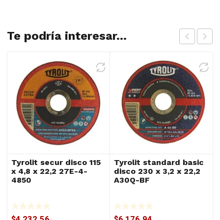
Te podría interesar...
Tyrolit secur disco 115
Tyrolit standard basic
x 4,8 x 22,2 27E-4-
disco 230 x 3,2 x 22,2
4850
A30Q-BF
$
4,232.56
$
6,176.94