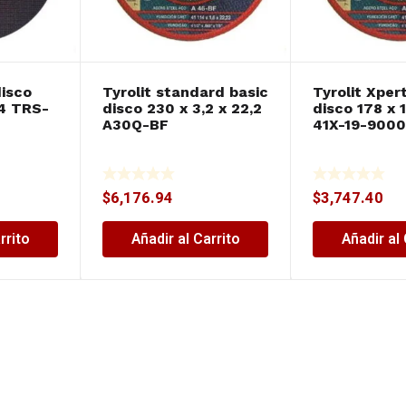
disco
Tyrolit standard basic
Tyrolit Xper
,4 TRS-
disco 230 x 3,2 x 22,2
disco 178 x 1
A30Q-BF
41X-19-9000
$
6,176.94
$
3,747.40
rrito
Añadir al Carrito
Añadir al 