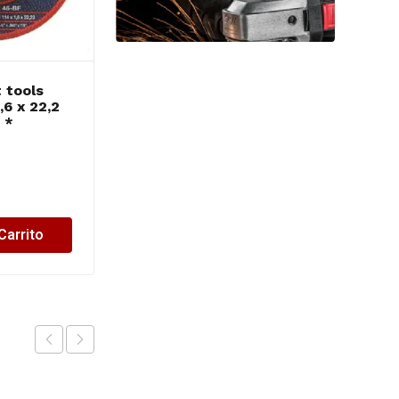
t tools
Tyrolit secur disco
,6 x 22,2
400 x 4,5 x 25,4 TRS-
 *
22-2
$
25,824.44
Carrito
Añadir al Carrito