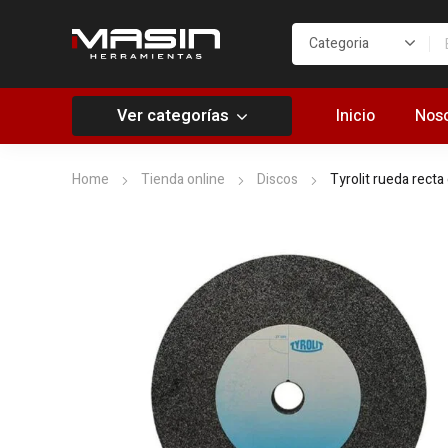
Ver categorías
Inicio
Noso
Home
Tienda online
Discos
Tyrolit rueda rect