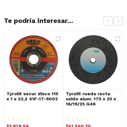
Te podría interesar...
Tyrolit secur disco 115
Tyrolit rueda recta
x 1 x 22,2 41F-17-9002
oxido alum. 175 x 25 x
16/19/25 G46
$
3,819.59
$
41,560.20