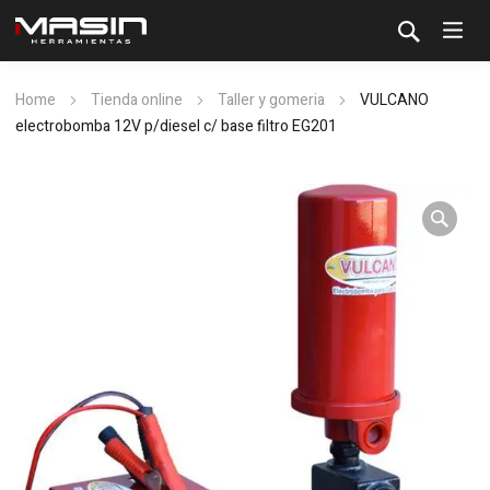
Home
Tienda online
Taller y gomeria
VULCANO
electrobomba 12V p/diesel c/ base filtro EG201