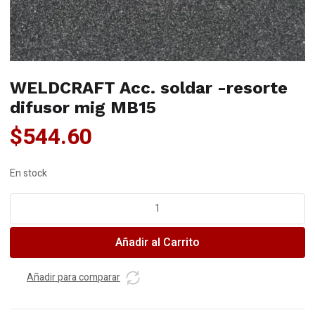
WELDCRAFT Acc. soldar -resorte
difusor mig MB15
$
544.60
En stock
WELDCRAFT
Acc.
soldar
Añadir al Carrito
-
resorte
difusor
Añadir para comparar
mig
MB15