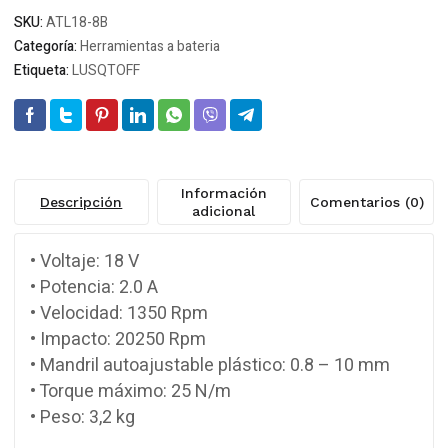
25Nm
SKU:
ATL18-8B
18v
Categoría:
Herramientas a bateria
2Ah
Etiqueta:
LUSQTOFF
*
cantidad
Información
Descripción
Comentarios (0)
adicional
• Voltaje: 18 V
• Potencia: 2.0 A
• Velocidad: 1350 Rpm
• Impacto: 20250 Rpm
• Mandril autoajustable plástico: 0.8 – 10 mm
• Torque máximo: 25 N/m
• Peso: 3,2 kg