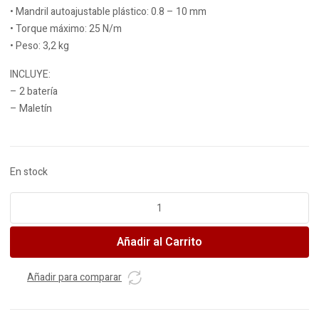
• Mandril autoajustable plástico: 0.8 – 10 mm
• Torque máximo: 25 N/m
• Peso: 3,2 kg
INCLUYE:
– 2 batería
– Maletín
En stock
LUSQTOFF
Taladro
Atorn.
Añadir al Carrito
bateria
c/percutor
2
Añadir para comparar
bat
10mm