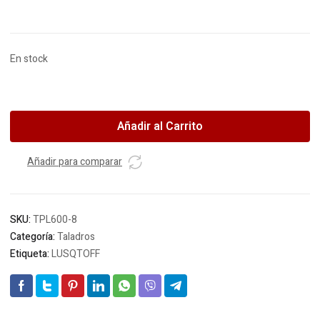
En stock
LUSQTOFF
Taladro
elect.
Añadir al Carrito
13mm
c/percut.
Añadir para comparar
600w
TPL600-
8
(OFERTA)
SKU:
TPL600-8
*
Categoría:
Taladros
cantidad
Etiqueta:
LUSQTOFF