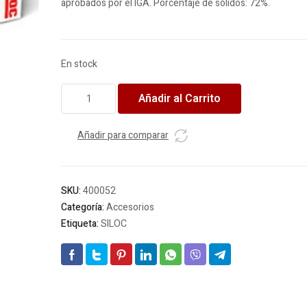
aprobados por el IGA. Porcentaje de sólidos: 72%.
En stock
SILOC
Añadir al Carrito
sellarosca
p/agua
100g
Añadir para comparar
cantidad
SKU:
400052
Categoría:
Accesorios
Etiqueta:
SILOC