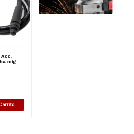
Acc.
WELDCRAFT Acc.
cha mig
soldar -busa 6 mm
R3/8
$
1,054.07
Carrito
Añadir al Carrito