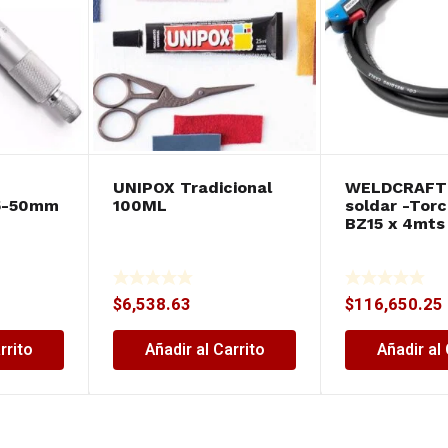
UNIPOX Tradicional
WELDCRAFT 
5-50mm
100ML
soldar -Tor
BZ15 x 4mts
$
6,538.63
$
116,650.25
rrito
Añadir al Carrito
Añadir al 