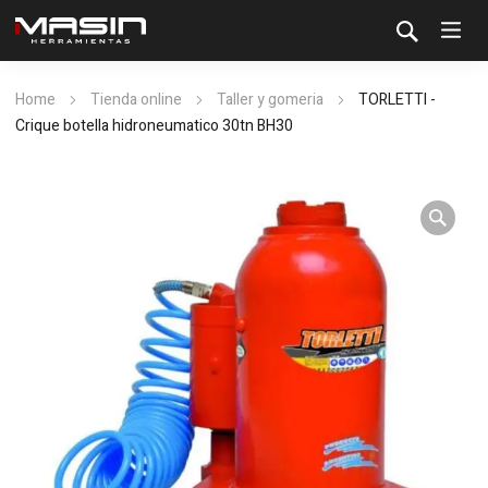
Home
Tienda online
Taller y gomeria
TORLETTI -
Crique botella hidroneumatico 30tn BH30